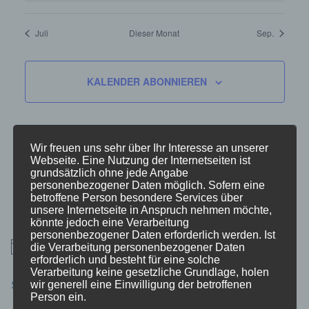
Juli
Dieser Monat
Sep.
KALENDER ABONNIEREN
Wir freuen uns sehr über Ihr Interesse an unserer
Webseite. Eine Nutzung der Internetseiten ist
grundsätzlich ohne jede Angabe
personenbezogener Daten möglich. Sofern eine
betroffene Person besondere Services über
unsere Internetseite in Anspruch nehmen möchte,
könnte jedoch eine Verarbeitung
personenbezogener Daten erforderlich werden. Ist
Es sind keine anstehenden Veranstaltungen vorhanden.
die Verarbeitung personenbezogener Daten
Hinweis
erforderlich und besteht für eine solche
Verarbeitung keine gesetzliche Grundlage, holen
SITZUNGEN IM KASTELL:
wir generell eine Einwilligung der betroffenen
Person ein.