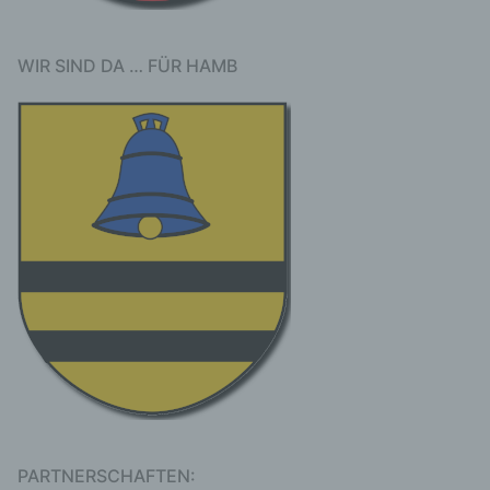
personenbezogene Daten von dem für die
Verarbeitung Verantwortlichen verarbeitet
werden.
WIR SIND DA … FÜR HAMB
c) Verarbeitung
Verarbeitung ist jeder mit oder ohne Hilfe
automatisierter Verfahren ausgeführte
Vorgang oder jede solche Vorgangsreihe im
Zusammenhang mit personenbezogenen
Daten wie das Erheben, das Erfassen, die
Organisation, das Ordnen, die Speicherung,
die Anpassung oder Veränderung, das
Auslesen, das Abfragen, die Verwendung,
die Offenlegung durch Übermittlung,
Verbreitung oder eine andere Form der
Bereitstellung, den Abgleich oder die
Verknüpfung, die Einschränkung, das
Löschen oder die Vernichtung.
d) Einschränkung der Verarbeitung
PARTNERSCHAFTEN:
Einschränkung der Verarbeitung ist die