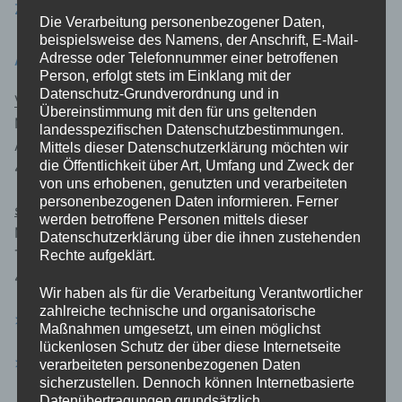
Zu den aktuellen Terminen
Die Verarbeitung personenbezogener Daten,
beispielsweise des Namens, der Anschrift, E-Mail-
Adresse oder Telefonnummer einer betroffenen
ANSPRECHPARTNER
Person, erfolgt stets im Einklang mit der
Datenschutz-Grundverordnung und in
Vorstandsvorsitzender:
Übereinstimmung mit den für uns geltenden
Michael Vorwerk
landesspezifischen Datenschutzbestimmungen.
An der Ley 4
Mittels dieser Datenschutzerklärung möchten wir
die Öffentlichkeit über Art, Umfang und Zweck der
47665 Sonsbeck
von uns erhobenen, genutzten und verarbeiteten
personenbezogenen Daten informieren. Ferner
stellv. Vorstandsvorsitzender:
werden betroffene Personen mittels dieser
Manfred Hegmann
Datenschutzerklärung über die ihnen zustehenden
Taubenweg 4
Rechte aufgeklärt.
47665 Sonsbeck
Wir haben als für die Verarbeitung Verantwortlicher
zahlreiche technische und organisatorische
> E-Mail an uns <
Maßnahmen umgesetzt, um einen möglichst
lückenlosen Schutz der über diese Internetseite
> Presseanfrage <
verarbeiteten personenbezogenen Daten
sicherzustellen. Dennoch können Internetbasierte
Datenübertragungen grundsätzlich