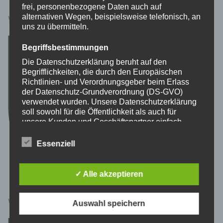
frei, personenbezogene Daten auch auf
alternativen Wegen, beispielsweise telefonisch, an
WIR SIND DA … FÜR LABBECK
uns zu übermitteln.
Begriffsbestimmungen
Die Datenschutzerklärung beruht auf den
Begrifflichkeiten, die durch den Europäischen
Richtlinien- und Verordnungsgeber beim Erlass
der Datenschutz-Grundverordnung (DS-GVO)
verwendet wurden. Unsere Datenschutzerklärung
soll sowohl für die Öffentlichkeit als auch für
unsere Kunden und Geschäftspartner einfach
lesbar und verständlich sein. Um dies zu
gewährleisten, möchten wir vorab die verwendeten
Essenziell
Begrifflichkeiten erläutern.
Wir verwenden in dieser Datenschutzerklärung
✓ Alle akzeptieren
unter anderem die folgenden Begriffe:
WIR SIND DA … FÜR SONSBECK
Auswahl speichern
a) personenbezogene Daten
Personenbezogene Daten sind alle