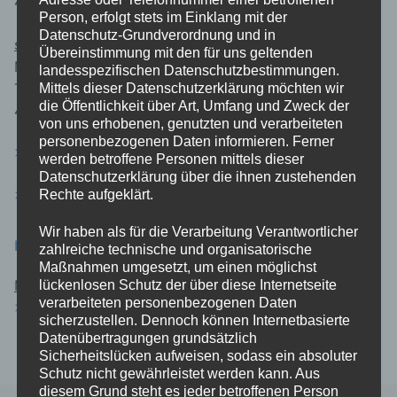
47665 Sonsbeck
Person, erfolgt stets im Einklang mit der
Datenschutz-Grundverordnung und in
stellv. Vorstandsvorsitzender:
Übereinstimmung mit den für uns geltenden
Manfred Hegmann
landesspezifischen Datenschutzbestimmungen.
Taubenweg 4
Mittels dieser Datenschutzerklärung möchten wir
die Öffentlichkeit über Art, Umfang und Zweck der
47665 Sonsbeck
von uns erhobenen, genutzten und verarbeiteten
personenbezogenen Daten informieren. Ferner
> E-Mail an uns <
werden betroffene Personen mittels dieser
Datenschutzerklärung über die ihnen zustehenden
> Presseanfrage <
Rechte aufgeklärt.
Wir haben als für die Verarbeitung Verantwortlicher
EURE UNTERSTÜTZUNG
zahlreiche technische und organisatorische
Maßnahmen umgesetzt, um einen möglichst
Mitgliedsantrag:
lückenlosen Schutz der über diese Internetseite
verarbeiteten personenbezogenen Daten
> Download <
sicherzustellen. Dennoch können Internetbasierte
Datenübertragungen grundsätzlich
Sicherheitslücken aufweisen, sodass ein absoluter
Schutz nicht gewährleistet werden kann. Aus
diesem Grund steht es jeder betroffenen Person