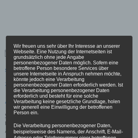
Wir freuen uns sehr über Ihr Interesse an unserer
Webseite. Eine Nutzung der Internetseiten ist
Es sind keine anstehenden Veranstaltungen vorhanden.
Hinweis
grundsätzlich ohne jede Angabe
personenbezogener Daten möglich. Sofern eine
betroffene Person besondere Services über
SITZUNGEN IM KASTELL:
unsere Internetseite in Anspruch nehmen möchte,
könnte jedoch eine Verarbeitung
Zu den aktuellen Terminen
personenbezogener Daten erforderlich werden. Ist
die Verarbeitung personenbezogener Daten
erforderlich und besteht für eine solche
ANSPRECHPARTNER
Verarbeitung keine gesetzliche Grundlage, holen
wir generell eine Einwilligung der betroffenen
Person ein.
Vorstandsvorsitzender:
Michael Vorwerk
Die Verarbeitung personenbezogener Daten,
An der Ley 4
beispielsweise des Namens, der Anschrift, E-Mail-
Adresse oder Telefonnummer einer betroffenen