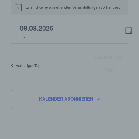
Veranstaltungen
Es sind keine anstehenden Veranstaltungen vorhanden.
Hinweis
für
August
Datum
Ansi
08.08.2026
Ver
wählen.
8,
Navi
TAG
Ans
2026
Nav
NÄCHSTER
Vorheriger Tag
TAG
KALENDER ABONNIEREN