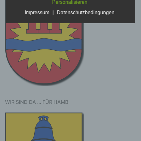
Personalisieren
Informationen, die sich auf eine identifizierte
oder identifizierbare natürliche Person (im
Impressum
|
Datenschutzbedingungen
Folgenden „betroffene Person") beziehen.
Als identifizierbar wird eine natürliche
Person angesehen, die direkt oder indirekt,
insbesondere mittels Zuordnung zu einer
Kennung wie einem Namen, zu einer
Kennnummer, zu Standortdaten, zu einer
Online-Kennung oder zu einem oder
mehreren besonderen Merkmalen, die
Ausdruck der physischen, physiologischen,
genetischen, psychischen, wirtschaftlichen,
kulturellen oder sozialen Identität dieser
natürlichen Person sind, identifiziert werden
kann.
WIR SIND DA … FÜR HAMB
b) betroffene Person
Betroffene Person ist jede identifizierte oder
identifizierbare natürliche Person, deren
personenbezogene Daten von dem für die
Verarbeitung Verantwortlichen verarbeitet
werden.