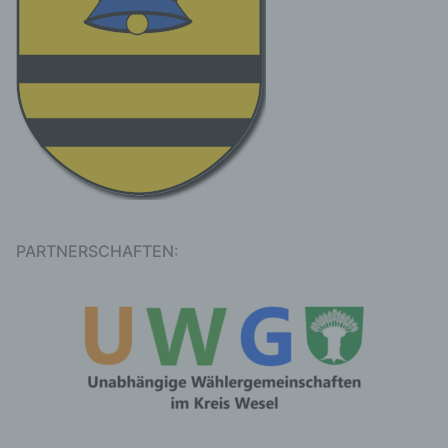
c) Verarbeitung
Verarbeitung ist jeder mit oder ohne Hilfe
automatisierter Verfahren ausgeführte
Vorgang oder jede solche Vorgangsreihe im
Zusammenhang mit personenbezogenen
Daten wie das Erheben, das Erfassen, die
Organisation, das Ordnen, die Speicherung,
die Anpassung oder Veränderung, das
Auslesen, das Abfragen, die Verwendung,
die Offenlegung durch Übermittlung,
Verbreitung oder eine andere Form der
PARTNERSCHAFTEN:
Bereitstellung, den Abgleich oder die
Verknüpfung, die Einschränkung, das
Löschen oder die Vernichtung.
d) Einschränkung der Verarbeitung
Einschränkung der Verarbeitung ist die
Markierung gespeicherter
personenbezogener Daten mit dem Ziel, ihre
künftige Verarbeitung einzuschränken.