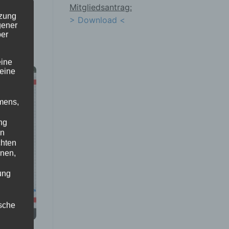
Mitgliedsantrag:
tzung
> Download <
gener
ber
eine
 eine
mens,
ng
en
chten
enen,
ung
ische