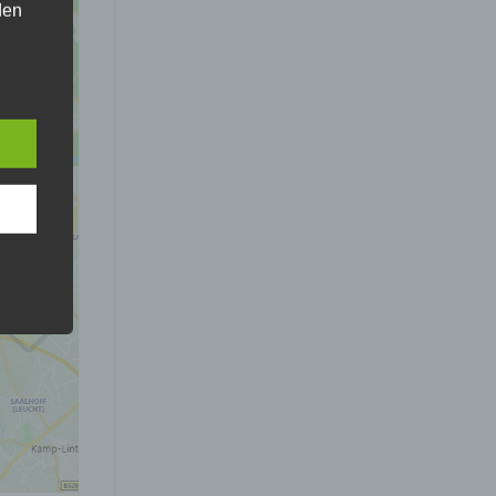
den
rliche
ls
 zu
r
lichen
 die
hren
en,
die
e