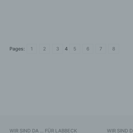
Pages:
1
2
3
4
5
6
7
8
WIR SIND DA … FÜR LABBECK
WIR SIND 