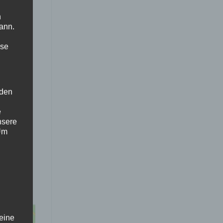
n
ann.
ise
 den
e
nsere
 Um
eine