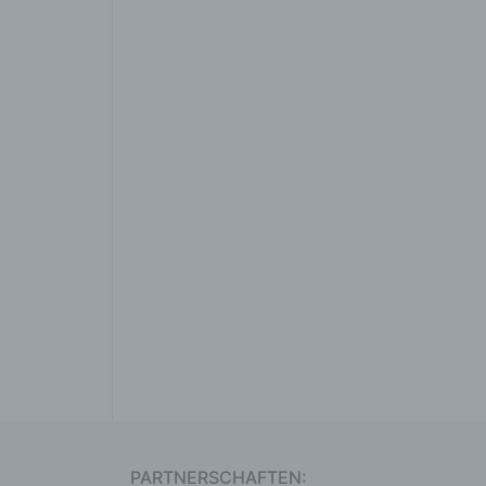
oder
htung.
er
tung
hen,
ng,
PARTNERSCHAFTEN: