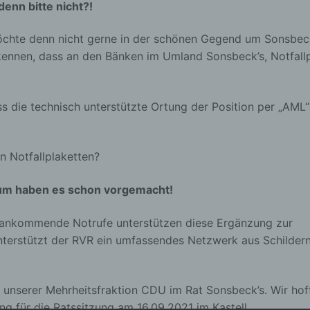
enn bitte nicht?!
öchte denn nicht gerne in der schönen Gegend um Sonsbe
kennen, dass an den Bänken im Umland Sonsbeck’s, Notfall
ass die technisch unterstützte Ortung der Position per „AM
n Notfallplaketten?
um haben es schon vorgemacht!
für ankommende Notrufe unterstützen diese Ergänzung zur
nterstützt der RVR ein umfassendes Netzwerk aus Schilder
h unserer Mehrheitsfraktion CDU im Rat Sonsbeck’s. Wir hof
g für die Ratssitzung am 16.09.2021 im Kastell.