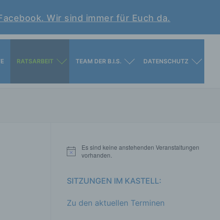
 Facebook. Wir sind immer für Euch da.
TE
RATSARBEIT
TEAM DER B.I.S.
DATENSCHUTZ
Es sind keine anstehenden Veranstaltungen
Hinweis
vorhanden.
SITZUNGEN IM KASTELL:
Zu den aktuellen Terminen