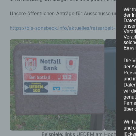
Wir f
Unsere öffentlichen Anträge für Ausschüsse und Rat kön
der I
Daten
unser
https://bis-sonsbeck.info/aktuelles/ratsarbeit-der-bis/
Verar
Verar
solch
Einwi
Die V
der A
Perso
und i
Daten
wir d
genut
Ferne
über 
Wir h
und o
Beispiele: links UEDEM am Hochwald , mi
lücke