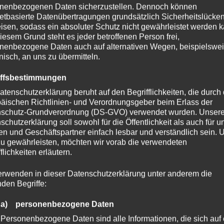
nenbezogenen Daten sicherzustellen. Dennoch können
netbasierte Datenübertragungen grundsätzlich Sicherheitslücke
tere Beispiele im Umfeld von Sonsbeck…!
isen, sodass ein absoluter Schutz nicht gewährleistet werden k
iesem Grund steht es jeder betroffenen Person frei,
nenbezogene Daten auch auf alternativen Wegen, beispielswe
onisch, an uns zu übermitteln.
iffsbestimmungen
atenschutzerklärung beruht auf den Begrifflichkeiten, die durch
äischen Richtlinien- und Verordnungsgeber beim Erlass der
schutz-Grundverordnung (DS-GVO) verwendet wurden. Unser
schutzerklärung soll sowohl für die Öffentlichkeit als auch für u
n und Geschäftspartner einfach lesbar und verständlich sein.
zu gewährleisten, möchten wir vorab die verwendeten
flichkeiten erläutern.
erwenden in dieser Datenschutzerklärung unter anderem die
nden Begriffe:
tte für Sonsbeck aussehen.
a) personenbezogene Daten
Personenbezogene Daten sind alle Informationen, die sich auf 