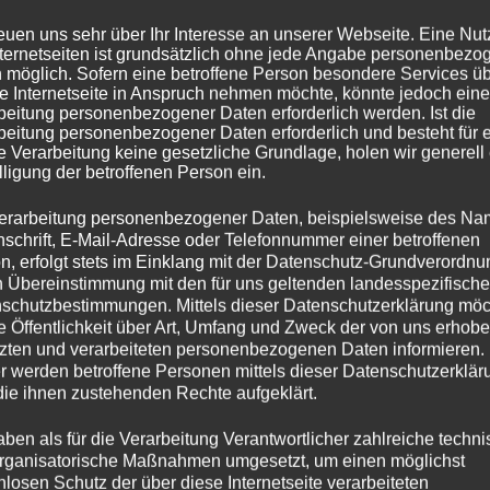
reuen uns sehr über Ihr Interesse an unserer Webseite. Eine Nu
nt Ihr hier in aller Ruhe nachlesen:
nternetseiten ist grundsätzlich ohne jede Angabe personenbezo
 möglich. Sofern eine betroffene Person besondere Services ü
e Internetseite in Anspruch nehmen möchte, könnte jedoch eine
beitung personenbezogener Daten erforderlich werden. Ist die
beitung personenbezogener Daten erforderlich und besteht für 
e Verarbeitung keine gesetzliche Grundlage, holen wir generell
lligung der betroffenen Person ein.
erarbeitung personenbezogener Daten, beispielsweise des Na
nschrift, E-Mail-Adresse oder Telefonnummer einer betroffenen
n, erfolgt stets im Einklang mit der Datenschutz-Grundverordnu
n Übereinstimmung mit den für uns geltenden landesspezifisch
schutzbestimmungen. Mittels dieser Datenschutzerklärung mö
ie Öffentlichkeit über Art, Umfang und Zweck der von uns erhob
zten und verarbeiteten personenbezogenen Daten informieren.
r werden betroffene Personen mittels dieser Datenschutzerklär
die ihnen zustehenden Rechte aufgeklärt.
aben als für die Verarbeitung Verantwortlicher zahlreiche techn
rganisatorische Maßnahmen umgesetzt, um einen möglichst
tte GELDERN , rechts RVR (hier: Kreis Recklinghausen)
nlosen Schutz der über diese Internetseite verarbeiteten