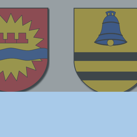
Pseudonymisierung ist die Verarbeitung personenbezogener D
in einer Weise, auf welche die personenbezogenen Daten ohn
Hinzuziehung zusätzlicher Informationen nicht mehr einer
spezifischen betroffenen Person zugeordnet werden können, s
diese zusätzlichen Informationen gesondert aufbewahrt werde
technischen und organisatorischen Maßnahmen unterliegen, d
gewährleisten, dass die personenbezogenen Daten nicht einer
identifizierten oder identifizierbaren natürlichen Person zugew
werden.
g) Verantwortlicher oder für die Verarbeitung Verantwortli
Verantwortlicher oder für die Verarbeitung Verantwortlicher ist d
natürliche oder juristische Person, Behörde, Einrichtung oder 
Stelle, die allein oder gemeinsam mit anderen über die Zweck
Mittel der Verarbeitung von personenbezogenen Daten entsche
Sind die Zwecke und Mittel dieser Verarbeitung durch das
Unionsrecht oder das Recht der Mitgliedstaaten vorgegeben, s
kann der Verantwortliche beziehungsweise können die bestim
Kriterien seiner Benennung nach dem Unionsrecht oder dem R
der Mitgliedstaaten vorgesehen werden.
Unsere Satzung in der gültigen Version:
Satzung der B.I.S.
h) Auftragsverarbeiter
ht © 2026 B.I.S. – Designed and Developed by
VorwerKs IT/Web S