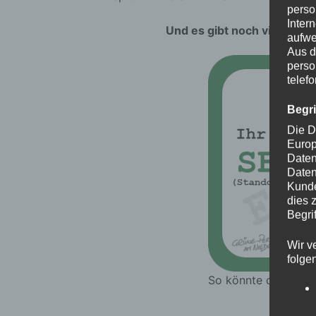
perso
Inter
Und es gibt noch viele wei
aufwe
Aus d
perso
telef
Begr
Die D
Europ
Daten
Daten
Kunde
dies 
Begrif
Wir v
folge
So könnte die Plake