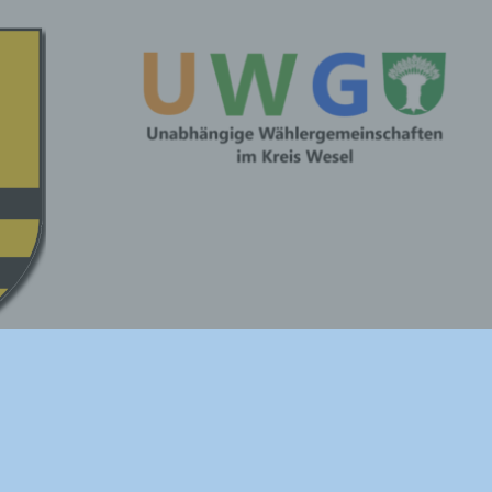
aten
e
ofern
n und
ie
iesen
cher
ie
andere
e und
idet.
o
mten
echt
onsbeck
.