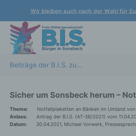
Skip
Wir bleiben auch nach der Wahl für Eu
to
content
Beiträge der B.I.S. zu…
Sicher um Sonsbeck herum – Notf
Thema:
Notfallplaketten an Bänken im Umland von 
Anlass:
Antrag der B.I.S. (AT-38/2021) vom 11.04.2
Datum:
30.04.2021, Michael Vorwerk, Pressesprecher