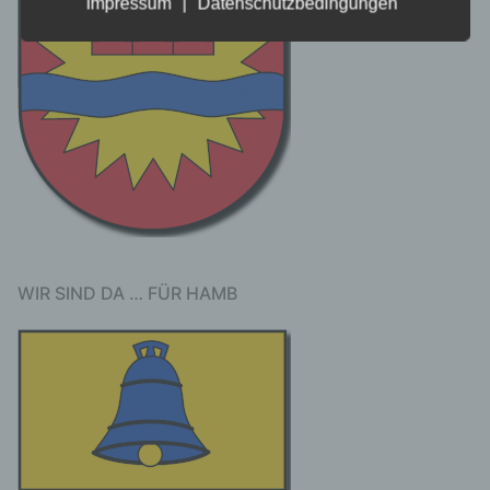
Impressum
|
Datenschutzbedingungen
oder identifizierbare natürliche Person (im
Folgenden „betroffene Person") beziehen.
Als identifizierbar wird eine natürliche
Person angesehen, die direkt oder indirekt,
insbesondere mittels Zuordnung zu einer
Kennung wie einem Namen, zu einer
Kennnummer, zu Standortdaten, zu einer
Online-Kennung oder zu einem oder
mehreren besonderen Merkmalen, die
Ausdruck der physischen, physiologischen,
genetischen, psychischen, wirtschaftlichen,
kulturellen oder sozialen Identität dieser
natürlichen Person sind, identifiziert werden
WIR SIND DA … FÜR HAMB
kann.
b) betroffene Person
Betroffene Person ist jede identifizierte oder
identifizierbare natürliche Person, deren
personenbezogene Daten von dem für die
Verarbeitung Verantwortlichen verarbeitet
werden.