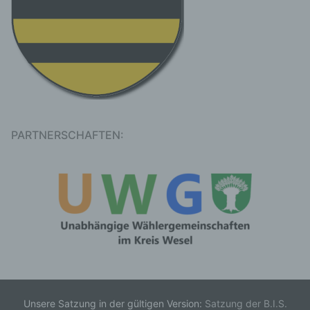
c) Verarbeitung
Verarbeitung ist jeder mit oder ohne Hilfe
automatisierter Verfahren ausgeführte
Vorgang oder jede solche Vorgangsreihe im
Zusammenhang mit personenbezogenen
Daten wie das Erheben, das Erfassen, die
Organisation, das Ordnen, die Speicherung,
die Anpassung oder Veränderung, das
Auslesen, das Abfragen, die Verwendung,
PARTNERSCHAFTEN:
die Offenlegung durch Übermittlung,
Verbreitung oder eine andere Form der
Bereitstellung, den Abgleich oder die
Verknüpfung, die Einschränkung, das
Löschen oder die Vernichtung.
d) Einschränkung der Verarbeitung
Einschränkung der Verarbeitung ist die
Markierung gespeicherter
personenbezogener Daten mit dem Ziel, ihre
künftige Verarbeitung einzuschränken.
Unsere Satzung in der gültigen Version:
Satzung der B.I.S.