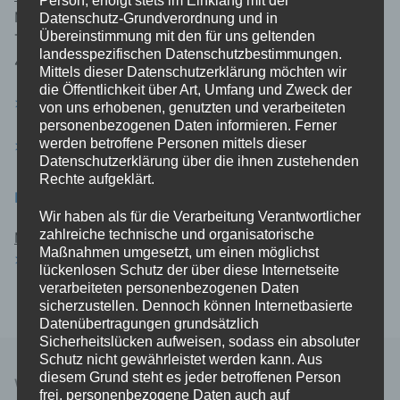
Manfred Hegmann
Datenschutz-Grundverordnung und in
Übereinstimmung mit den für uns geltenden
Taubenweg 4
landesspezifischen Datenschutzbestimmungen.
47665 Sonsbeck
Mittels dieser Datenschutzerklärung möchten wir
die Öffentlichkeit über Art, Umfang und Zweck der
> E-Mail an uns <
von uns erhobenen, genutzten und verarbeiteten
personenbezogenen Daten informieren. Ferner
werden betroffene Personen mittels dieser
> Presseanfrage <
Datenschutzerklärung über die ihnen zustehenden
Rechte aufgeklärt.
EURE UNTERSTÜTZUNG
Wir haben als für die Verarbeitung Verantwortlicher
zahlreiche technische und organisatorische
Mitgliedsantrag:
Maßnahmen umgesetzt, um einen möglichst
> Download <
lückenlosen Schutz der über diese Internetseite
verarbeiteten personenbezogenen Daten
sicherzustellen. Dennoch können Internetbasierte
Datenübertragungen grundsätzlich
Sicherheitslücken aufweisen, sodass ein absoluter
Schutz nicht gewährleistet werden kann. Aus
diesem Grund steht es jeder betroffenen Person
WIR SIND DA … FÜR LABBECK
frei, personenbezogene Daten auch auf