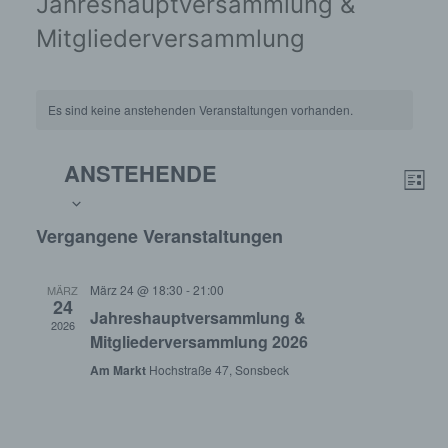
Jahreshauptversammlung &
Mitgliederversammlung
Es sind keine anstehenden Veranstaltungen vorhanden.
Datum
Ansi
ANSTEHENDE
Ver
wählen.
Navi
LISTE
Ans
Vergangene Veranstaltungen
Nav
März 24 @ 18:30
-
21:00
MÄRZ
24
Jahreshauptversammlung &
2026
Mitgliederversammlung 2026
Am Markt
Hochstraße 47, Sonsbeck