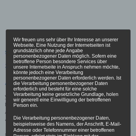
Wir freuen uns sehr über Ihr Interesse an unserer
Webseite. Eine Nutzung der Internetseiten ist
grundsätzlich ohne jede Angabe
SITZUNGEN IM KASTELL:
personenbezogener Daten möglich. Sofern eine
betroffene Person besondere Services über
Zu den aktuellen Terminen
unsere Internetseite in Anspruch nehmen möchte,
könnte jedoch eine Verarbeitung
personenbezogener Daten erforderlich werden. Ist
ANSPRECHPARTNER
die Verarbeitung personenbezogener Daten
erforderlich und besteht für eine solche
Verarbeitung keine gesetzliche Grundlage, holen
Vorstandsvorsitzender:
wir generell eine Einwilligung der betroffenen
Michael Vorwerk
Person ein.
An der Ley 4
Die Verarbeitung personenbezogener Daten,
47665 Sonsbeck
beispielsweise des Namens, der Anschrift, E-Mail-
Adresse oder Telefonnummer einer betroffenen
stellv. Vorstandsvorsitzender:
Person, erfolgt stets im Einklang mit der