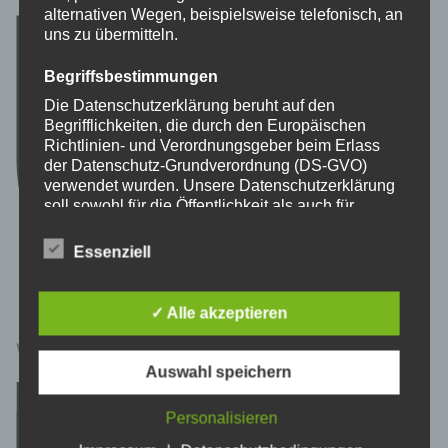
alternativen Wegen, beispielsweise telefonisch, an
uns zu übermitteln.
Begriffsbestimmungen
Die Datenschutzerklärung beruht auf den
Begrifflichkeiten, die durch den Europäischen
Richtlinien- und Verordnungsgeber beim Erlass
der Datenschutz-Grundverordnung (DS-GVO)
verwendet wurden. Unsere Datenschutzerklärung
soll sowohl für die Öffentlichkeit als auch für
unsere Kunden und Geschäftspartner einfach
lesbar und verständlich sein. Um dies zu
Essenziell
gewährleisten, möchten wir vorab die verwendeten
Begrifflichkeiten erläutern.
✓ Alle akzeptieren
Wir verwenden in dieser Datenschutzerklärung
WIR SIND DA … FÜR SONSBECK
unter anderem die folgenden Begriffe:
Auswahl speichern
a) personenbezogene Daten
Personalisieren
Personenbezogene Daten sind alle
Informationen, die sich auf eine identifizierte